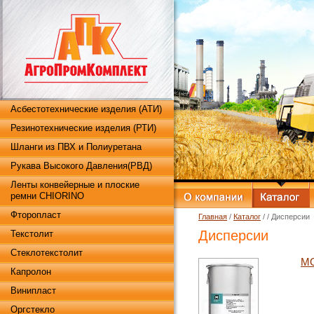
Асбестотехнические изделия (АТИ)
Резинотехнические изделия (РТИ)
Шланги из ПВХ и Полиуретана
Рукава Высокого Давления(РВД)
Ленты конвейерные и плоские
ремни CHIORINO
Фторопласт
Главная
/
Каталог
/
/ Дисперсии
Дисперсии
Текстолит
Стеклотекстолит
MO
Капролон
Винипласт
Оргстекло