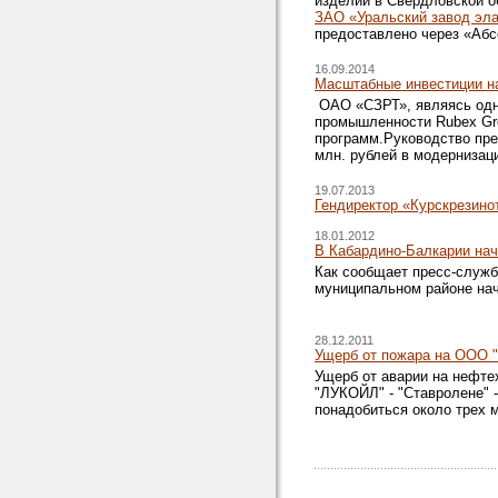
изделий в Свердловской об
ЗАО «Уральский завод эл
предоставлено через «Абс
16.09.2014
Масштабные инвестиции н
ОАО «СЗРТ», являясь одни
промышленности Rubex Gro
программ.Руководство пре
млн. рублей в модернизац
19.07.2013
Гендиректор «Курскрезино
18.01.2012
В Кабардино-Балкарии нач
Как сообщает пресс-служб
муниципальном районе на
28.12.2011
Ущерб от пожара на ООО "
Ущерб от аварии на нефт
"ЛУКОЙЛ" - "Ставролене" 
понадобиться около трех 