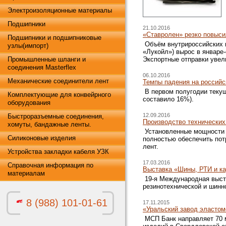
Электроизоляционные материалы
Подшипники
21.10.2016
«Ставролен» резко повыси
Подшипники и подшипниковые
Объём внутрироссийских п
узлы(импорт)
«Лукойл») вырос в январе-
Промышленные шланги и
Экспортные отправки увели
соединения Masterflex
06.10.2016
Механические соединители лент
Темпы падения на россий
В первом полугодии текущ
Комплектующие для конвейрного
составило 16%).
оборудования
12.09.2016
Быстроразъемные соединения,
Производство технических
хомуты, бандажные ленты.
Установленные мощности об
Силиконовые изделия
полностью обеспечить пот
лент.
Устройства закладки кабеля УЗК
17.03.2016
Справочная информация по
Выставка «Шины, РТИ и ка
материалам
19-я Международная выс
резинотехнической и шинн
8 (988) 101-01-61
17.11.2015
«Уральский завод эласто
МСП Банк направляет 70 