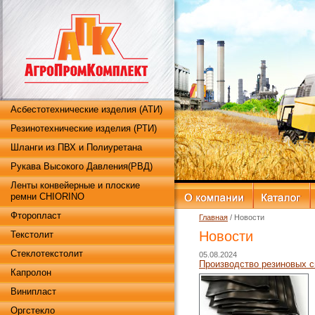
Асбестотехнические изделия (АТИ)
Резинотехнические изделия (РТИ)
Шланги из ПВХ и Полиуретана
Рукава Высокого Давления(РВД)
Ленты конвейерные и плоские
ремни CHIORINO
Фторопласт
Главная
/ Новости
Новости
Текстолит
Стеклотекстолит
05.08.2024
Производство резиновых 
Капролон
Винипласт
Оргстекло