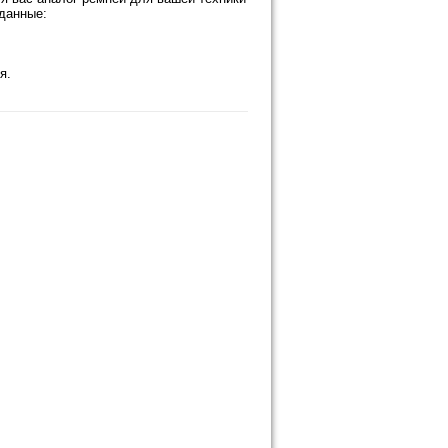
 данные:
я.