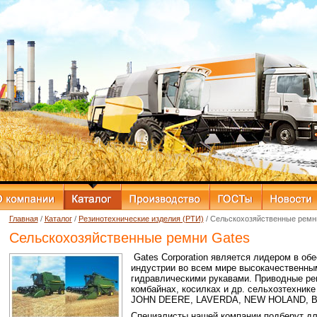
Главная
/
Каталог
/
Резинотехнические изделия (РТИ)
/ Сельскохозяйственные ремн
Сельскохозяйственные ремни Gates
Gates Corporation является лидером в об
индустрии во всем мире высокачественн
гидравлическими рукавами. Приводные ре
комбайнах, косилках и др. сельхозтехнике
JOHN DEERE, LAVERDA, NEW HOLAND, BI
Специалисты нашей компании подберут дл