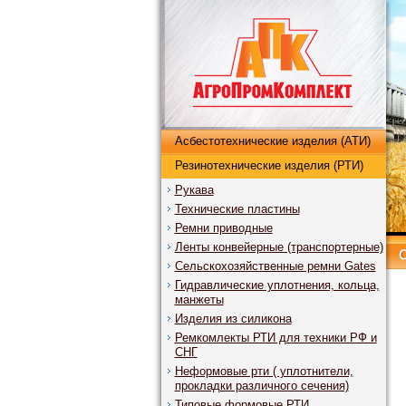
Асбестотехнические изделия (АТИ)
Резинотехнические изделия (РТИ)
Рукава
Технические пластины
Ремни приводные
Ленты конвейерные (транспортерные)
Сельскохозяйственные ремни Gates
Гидравлические уплотнения, кольца,
манжеты
Изделия из силикона
Ремкомлекты РТИ для техники РФ и
СНГ
Неформовые рти ( уплотнители,
прокладки различного сечения)
Типовые формовые РТИ