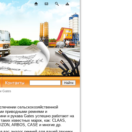
и Gates
еспечении сельскохозяйственной
ыми приводными ремнями и
мни и рукава Gates успешно работают на
 таких известных марок, как: CLAAS,
ZON, ARBOS, CASE и многие др.
я вас аналог ремней для вашей техники