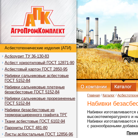
Асбестотехнические изделия (АТИ)
Асбозурит ТУ 36-130-83
Асбест хризотиловый ГОСТ 12871-90
Асбестовый картон ГОСТ 2850-95
Набивки сальниковые асбестовые
ГОСТ 5152-84
Набивки сальниковые плетеные
безасбестовые ГОСТ 5152-84
Главная
/
Каталог
/
Асбестотехн
Набивки сальниковые прорезиненные
Набивки безасбе
ГОСТ 5152-84
Набивки безасбестовые из
Набивки изготавливаются 
терморасширенного графита ТРГ
высокотемпературного и ни
Ткани асбестовые ГОСТ 6102-94
Набивки изготавливаются 
с разнообразными добавка
Парониты ГОСТ 481-80
Преи
Листы асбостальные ГОСТ 12856-96