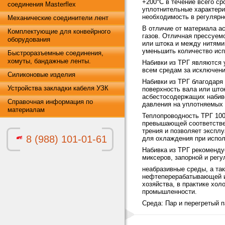
+200°С в течение всего ср
соединения Masterflex
уплотнительные характери
необходимость в регулярн
Механические соединители лент
В отличие от материала а
Комплектующие для конвейрного
газов. Отличная прессуем
оборудования
или штока и между нитями 
уменьшить количество исп
Быстроразъемные соединения,
хомуты, бандажные ленты.
Набивки из ТРГ являются 
всем средам за исключени
Силиконовые изделия
Набивки из ТРГ благодаря
Устройства закладки кабеля УЗК
поверхность вала или шток
асбестосодержащих набиво
Справочная информация по
давления на уплотняемых 
материалам
Теплопроводность ТРГ 100 
превышающей соответствен
трения и позволяет экспл
8 (988) 101-01-61
для охлаждения при испо
Набивка из ТРГ рекоменду
миксеров, запорной и ре
неабразивные среды, а та
нефтеперерабатывающей и 
хозяйства, в практике хол
промышленности.
Среда: Пар и перегретый 