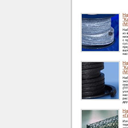
На
"К
(М
Наб
из 
низ
с п
сус
пре
вал
нас
На
"К
(М
Наб
экс
гра
(ПТ
упл
нас
рас
дру
На
«Г
Изг
тер