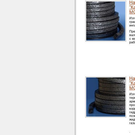
На
"К
МС
Изг
гра
инг
Пре
вал
с м
раб
На
"К
МС
Изг
тер
арм
про
кор
гид
поз
жид
газ
.