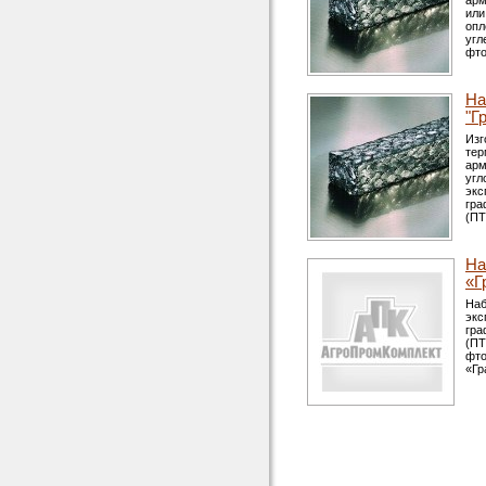
арм
или
опл
угл
фто
На
"Г
Изг
тер
арм
угл
экс
гра
(ПТ
На
«Г
Наб
экс
гра
(ПТ
фто
«Гр