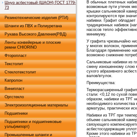
В обычных плетеных набив
Шнур асбестовый (ШАОН) ГОСТ 1779-
возможные пути утечек ме
73
крышки сальниковой камеры
контролируются при значи
Резинотехнические изделия (РТИ)
набивки. Графит обладает 
традиционных набивок (нап
Шланги из ПВХ и Полиуретана
насосов тепло эффективно
Рукава Высокого Давления(РВД)
минимуму.
У графита чрезвычайно ни
Ленты конвейерные и плоские
у многих волокон, применя
ремни CHIORINO
Благодаря применению наб
возможно снижение потреб
Фторопласт
Сальниковые набивки из 
Текстолит
смену изношенному слою м
сухого абразивного асбест
Стеклотекстолит
валов/втулок.
Капролон
Преимущества:
Винипласт
Терморасширенный графит 
стали: <0,12 по сухой пов
Оргстекло
образом, набивки из ТРГ 
необходимого количества 
Электроизоляционные материалы
арматуры, практически ис
Подшипники
Набивки из ТРГ при темпе
объеме сальниковой камер
Подшипники и подшипниковые
связующего компенсируетс
узлы(импорт)
асбестосодержащие уплотн
Кроме этого набивки из ТР
Промышленные шланги и