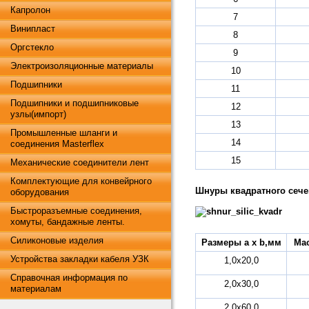
Капролон
7
Винипласт
8
Оргстекло
9
Электроизоляционные материалы
10
Подшипники
11
Подшипники и подшипниковые
12
узлы(импорт)
13
Промышленные шланги и
14
соединения Masterflex
15
Механические соединители лент
Комплектующие для конвейрного
Шнуры квадратного сеч
оборудования
Быстроразъемные соединения,
хомуты, бандажные ленты.
Силиконовые изделия
Размеры a x b,мм
Мас
Устройства закладки кабеля УЗК
1,0х20,0
Справочная информация по
2,0х30,0
материалам
2,0х60,0