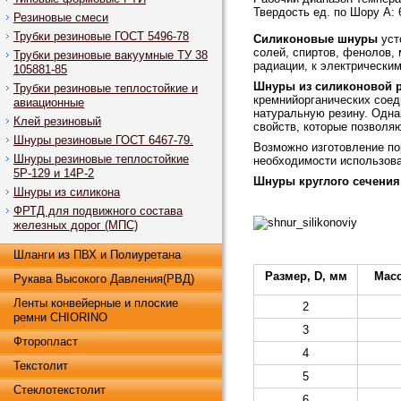
Твердость ед. по Шору А: 
Резиновые смеси
Трубки резиновые ГОСТ 5496-78
Силиконовые шнуры
уст
солей, спиртов, фенолов,
Трубки резиновые вакуумные ТУ 38
радиации, к электрическим
105881-85
Шнуры из силиконовой 
Трубки резиновые теплостойкие и
кремнийорганических сое
авиационные
натуральную резину. Одна
Клей резиновый
свойств, которые позволя
Шнуры резиновые ГОСТ 6467-79.
Возможно изготовление по
Шнуры резиновые теплостойкие
необходимости использова
5Р-129 и 14Р-2
Шнуры круглого сечени
Шнуры из силикона
ФРТД для подвижного состава
железных дорог (МПС)
Шланги из ПВХ и Полиуретана
Размер, D, мм
Масс
Рукава Высокого Давления(РВД)
Ленты конвейерные и плоские
2
ремни CHIORINO
3
Фторопласт
4
Текстолит
5
Стеклотекстолит
6