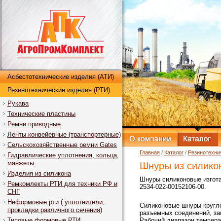
Асбестотехнические изделия (АТИ)
Резинотехнические изделия (РТИ)
Рукава
Технические пластины
Ремни приводные
Ленты конвейерные (транспортерные)
Сельскохозяйственные ремни Gates
Главная
/
Каталог
/
Резинотехни
Гидравлические уплотнения, кольца,
манжеты
Шнуры из силико
Изделия из силикона
Шнуры силиконовые изготав
Ремкомлекты РТИ для техники РФ и
2534-022-00152106-00.
СНГ
Неформовые рти ( уплотнители,
Силиконовые шнуры кругло
прокладки различного сечения)
разъемных соединений, за
Типовые формовые РТИ
Рабочий диапазон температ