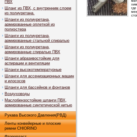
мат
ПВХ
хим
Шланг из ПВХ, с внутренним слоем
где
мех
из полиуретана.
сто
Шланги из полиуретана,
армированные оплеткой из
полиэстера
Шланги из полиуретана,
армированные стальной спиралью
Шланги из полиуретана,
армированные спиралью ПВХ
Шланги абразивостойкие для
аспирации и вентиляции
Шланги высокотемпературные
Шланги для ассенизационных машин
и илососов
Шланги для бассейнов и фонтанов
Воздуховоды
Маслобензостойкие шланги ПВХ,
армированные синтетической нитью
Рукава Высокого Давления(РВД)
Ленты конвейерные и плоские
ремни CHIORINO
Фторопласт