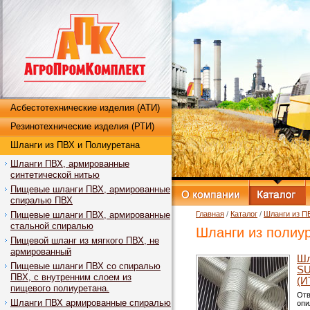
Асбестотехнические изделия (АТИ)
Резинотехнические изделия (РТИ)
Шланги из ПВХ и Полиуретана
Шланги ПВХ, армированные
синтетической нитью
Пищевые шланги ПВХ, армированные
спиралью ПВХ
Пищевые шланги ПВХ, армированные
Главная
/
Каталог
/
Шланги из П
стальной спиралью
Шланги из полиу
Пищевой шланг из мягкого ПВХ, не
армированный
Шл
Пищевые шланги ПВХ со спиралью
SU
ПВХ, с внутренним слоем из
(И
пищевого полиуретана.
Отв
Шланги ПВХ армированные спиралью
опи