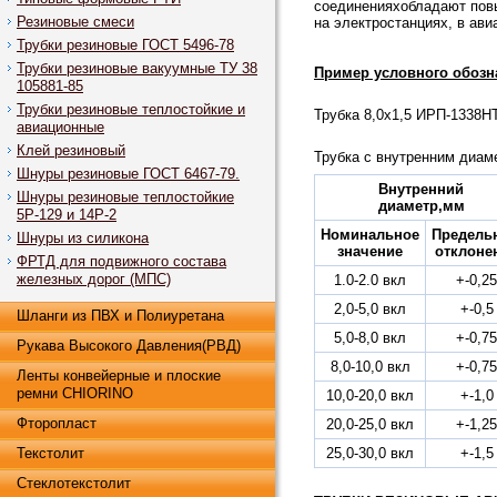
соединенияхобладают повы
Резиновые смеси
на электростанциях, в ави
Трубки резиновые ГОСТ 5496-78
Трубки резиновые вакуумные ТУ 38
Пример условного обозн
105881-85
Трубки резиновые теплостойкие и
Трубка 8,0х1,5 ИРП-1338Н
авиационные
Клей резиновый
Трубка с внутренним диам
Шнуры резиновые ГОСТ 6467-79.
Внутренний
Шнуры резиновые теплостойкие
диаметр,мм
5Р-129 и 14Р-2
Номинальное
Предель
Шнуры из силикона
значение
отклоне
ФРТД для подвижного состава
железных дорог (МПС)
1.0-2.0 вкл
+-0,25
2,0-5,0 вкл
+-0,5
Шланги из ПВХ и Полиуретана
5,0-8,0 вкл
+-0,75
Рукава Высокого Давления(РВД)
8,0-10,0 вкл
+-0,75
Ленты конвейерные и плоские
ремни CHIORINO
10,0-20,0 вкл
+-1,0
Фторопласт
20,0-25,0 вкл
+-1,25
Текстолит
25,0-30,0 вкл
+-1,5
Стеклотекстолит