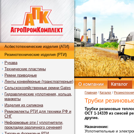
Асбестотехнические изделия (АТИ)
Резинотехнические изделия (РТИ)
Рукава
Технические пластины
Ремни приводные
Ленты конвейерные (транспортерные)
Сельскохозяйственные ремни Gates
Главная
/
Каталог
/
Резинотехни
Гидравлические уплотнения, кольца,
манжеты
Трубки резиновы
Изделия из силикона
Трубки резиновые теплос
Ремкомлекты РТИ для техники РФ и
ОСТ 1-14339 из смесей ре
СНГ
другие.
Неформовые рти ( уплотнители,
Назначение:
прокладки различного сечения)
Уплотнительные и электр
Типовые формовые РТИ