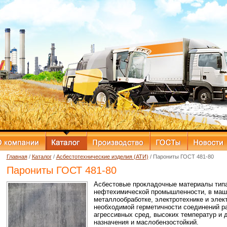
Главная
/
Каталог
/
Асбестотехнические изделия (АТИ)
/ Парониты ГОСТ 481-80
Парониты ГОСТ 481-80
Асбестовые прокладочные материалы типа
нефтехимической промышленности, в маши
металлообработке, электротехнике и элек
необходимой герметичности соединений ра
агрессивных сред, высоких температур и 
назначения и маслобензостойкий.