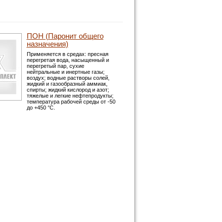
ПОН (Паронит общего
назначения)
Применяется в средах: пресная
перегретая вода, насыщенный и
перегретый пар, сухие
нейтральные и инертные газы;
воздух; водные растворы солей,
жидкий и газообразный аммиак,
спирты; жидкий кислород и азот;
тяжелые и легкие нефтепродукты;
температура рабочей среды от -50
до +450 °С.