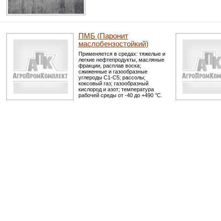
ПМБ (Паронит
маслобензостойкий)
Применяется в средах: тяжелые и
легкие нефтепродукты, масляные
фракции, расплав воска;
сжиженные и газообразные
углероды С1-С5; рассолы;
коксовый газ; газообразный
кислород и азот; температура
рабочей среды от -40 до +490 °С.