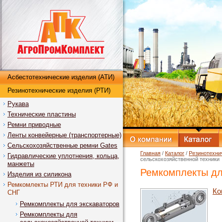
Асбестотехнические изделия (АТИ)
Резинотехнические изделия (РТИ)
Рукава
Технические пластины
Ремни приводные
Ленты конвейерные (транспортерные)
Сельскохозяйственные ремни Gates
Главная
/
Каталог
/
Резинотехни
Гидравлические уплотнения, кольца,
сельскохозяйственной техники
манжеты
Ремкомплекты дл
Изделия из силикона
Ремкомлекты РТИ для техники РФ и
Ко
СНГ
Ремкомплекты для экскаваторов
Ремкомплекты для