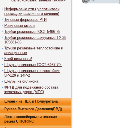
сельскохозяйственной техники
Неформовые рти ( уплотнители,
прокладки различного сечения)
Типовые формовые РТИ
Резиновые смеси
Трубки резиновые ГОСТ 5496-78
Трубки резиновые вакуумные ТУ 38
105881-85
Трубки резиновые теплостойкие и
авиационные
Клей резиновый
Шнуры резиновые ГОСТ 6467-79.
Шнуры резиновые теплостойкие
5Р-129 и 14Р-2
Шнуры из силикона
ФРТД для подвижного состава
железных дорог (МПС)
Шланги из ПВХ и Полиуретана
Рукава Высокого Давления(РВД)
Ленты конвейерные и плоские
ремни CHIORINO