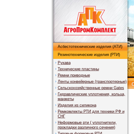
Асбестотехнические изделия (АТИ)
Резинотехнические изделия (РТИ)
Рукава
Технические пластины
Ремни приводные
Ленты конвейерные (транспортерные)
Сельскохозяйственные ремни Gates
Гидравлические уплотнения, кольца,
манжеты
Изделия из силикона
Ремкомлекты РТИ для техники РФ и
СНГ
Неформовые рти ( уплотнители,
прокладки различного сечения)
Типовые формовые РТИ