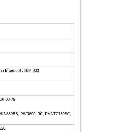
ина
Interscol
ЛШМ-900
Л-08-75
NLN850BS, PWR600LRC, FMNTC750BC,
020