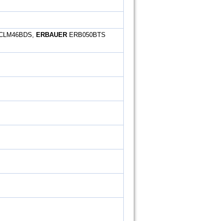
CLM46BDS,
ERBAUER
ERB050BTS