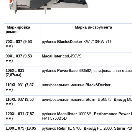
Маркировка
Марка инструмента
ремня
70XL 037
(9,53
рубанок
Black&Decker
KW-710/KW-711
мм)
90XL 037
(9,53
Macallister
cod,450VS
мм)
106XL 031
рубанок
PowerBase
890582, шлифовальная маш
(7,87мм)
110XL 031
(7,87
шлифовальная машина
Black&Decker
мм)
110XL 037
(9,53
шлифовальная машина
Sturm
BS8573,
Диолд
МШ
мм)
120XL 031
(7,87
рубанок
Macallister
1000BS,
Performance Power
мм)
FMTC750BSD
130XL 075
(19,05
рубанок
Rebir
IE 5708,
Диолд
РЭ 2000,
Sturm
P1