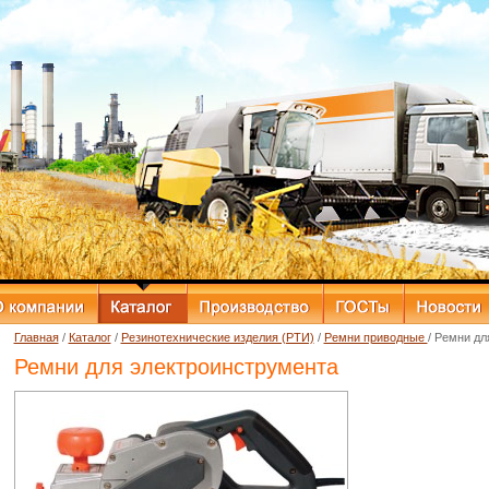
Главная
/
Каталог
/
Резинотехнические изделия (РТИ)
/
Ремни приводные
/ Ремни дл
Ремни для электроинструмента