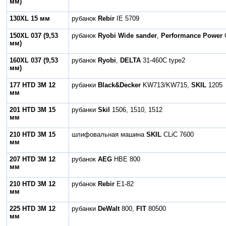
мм)
130XL 15 мм
рубанок
Rebir
IE 5709
150XL 037
(9,53
рубанок
Ryobi Wide sander
,
Performance Power
мм)
160XL 037
(9,53
рубанок
Ryobi
,
DELTA
31-460C type2
мм)
177 HTD 3M
12
рубанки
Black&Decker
KW713/KW715,
SKIL
1205
мм
201 HTD 3M
15
рубанки
Skil
1506, 1510, 1512
мм
210 HTD 3M
15
шлифовальная машина
SKIL
CLiC 7600
мм
207 HTD 3M 12
рубанок
AEG
HBE 800
мм
210 HTD 3M 12
рубанок
Rebir
E1-82
мм
225 HTD 3M
12
рубанки
DeWalt
800,
FIT
80500
мм