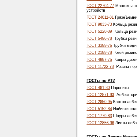
ГОСТ 22704-77
Манжеты ше
устройств
ГОСТ 24811-81
ГрязеЪемни
ГОСТ 9833-73
Кольца рези
ГОСТ 5228-89
Кольца рези
ГОСТ 5496-78
Трубки резин
ГОСТ 3399-76
Трубки медиц
ГОСТ 2199-78
Клей резино
ГОСТ 4997-75
Ковры диэле
ГОСТ 11722-78
Резина пори
ГОСТы по АТИ
ГОСТ 481-80
Парониты
ГОСТ 12871-93
Асбест хри
ГОСТ 2850-95
Картон асбе
ГОСТ 5152-84
Набивки сал
ГОСТ 1779-83
Шнуры асбе
ГОСТ 12856-96
Листы асбос
ГОСТы по Элетро Изоля