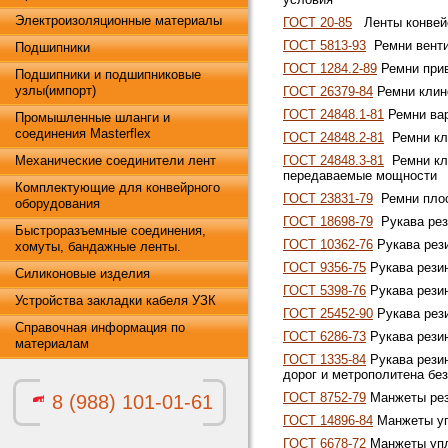
Электроизоляционные материалы
ГОСТ 20-85
Ленты конвей
ГОСТ 5813-93
Ремни венти
Подшипники
ГОСТ 1284.2-89
Ремни при
Подшипники и подшипниковые
узлы(импорт)
ГОСТ 26379-84
Ремни клин
ГОСТ 24848.1-81
Ремни ва
Промышленные шланги и
соединения Masterflex
ГОСТ 24848.2-81
Ремни кли
Механические соединители лент
ГОСТ 24848.3-81
Ремни кли
передаваемые мощности
Комплектующие для конвейрного
ГОСТ 23831-79
Ремни плос
оборудования
ГОСТ 18698-79
Рукава рез
Быстроразъемные соединения,
ГОСТ 10362-76
Рукава рез
хомуты, бандажные ленты.
ГОСТ 9356-75
Рукава резин
Силиконовые изделия
ГОСТ 5398-76
Рукава рези
Устройства закладки кабеля УЗК
ГОСТ 25452-90
Рукава рез
Справочная информация по
ГОСТ 6286-73
Рукава рези
материалам
ГОСТ 1335-84
Рукава рези
дорог и метрополитена бе
ГОСТ 8752-79
Манжеты рез
8 (988) 101-01-61
ГОСТ 14896-84
Манжеты уп
ГОСТ 6678-72
Манжеты упл