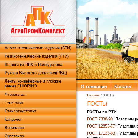
Асбестотехнические изделия (АТИ)
Резинотехнические изделия (РТИ)
Шланги из ПВХ и Полиуретана
Рукава Высокого Давления(РВД)
Ленты конвейерные и плоские
ремни CHIORINO
Фторопласт
Главная
/ ГОСТы
ГОСТы
Текстолит
Стеклотекстолит
ГОСТы по РТИ
ГОСТ 7338-90
Пластины ре
Капролон
ГОСТ 12855-77
Пластина р
Винипласт
ГОСТ 17133-83
Пластины р
Оргстекло
условия